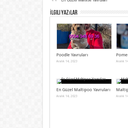
En Güzel Maltese Yavruları
İlgili Yazılar
Poodle Yavruları
Pomer
Aralık 14, 2023
Aralık 1
En Güzel Maltipoo Yavruları
Malti
Aralık 14, 2023
Aralık 1