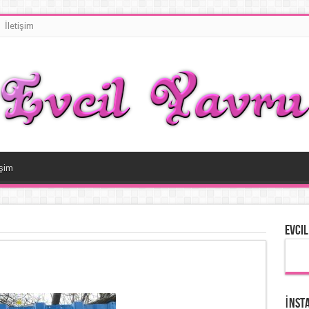
İletişim
işim
Evcil
İnst