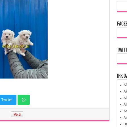
Faceb
Twitt
Irk Ö
Ak
Ak
Al
 Twitter
Al
Am
Am
Ba