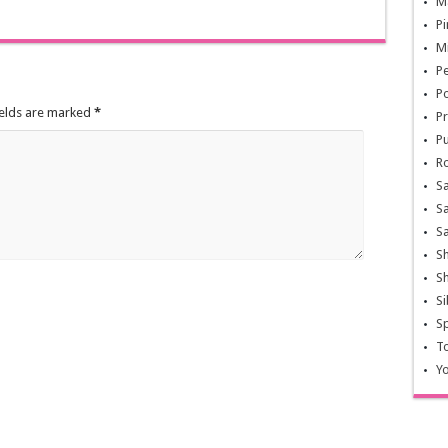
Ma
Pi
Mi
Pe
Po
ields are marked
*
Pr
Pu
Ro
Sa
Sa
Sa
Sh
Sh
Si
Sp
To
Yo