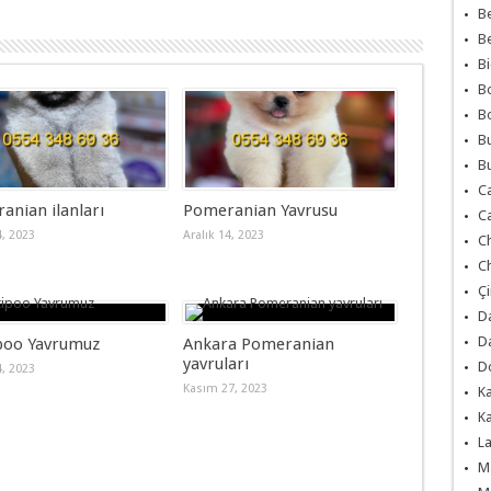
Be
Be
Bi
Bo
Bo
Bu
Bu
Ca
anian ilanları
Pomeranian Yavrusu
Ca
4, 2023
Aralık 14, 2023
Ch
Ch
Çi
Da
Da
poo Yavrumuz
Ankara Pomeranian
yavruları
Do
4, 2023
Kasım 27, 2023
Ka
Ka
La
Ma