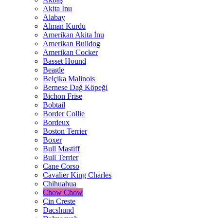
Akita İnu
Alabay
Alman Kurdu
Amerikan Akita İnu
Amerikan Bulldog
Amerikan Cocker
Basset Hound
Beagle
Belçika Malinois
Bernese Dağ Köpeği
Bichon Frise
Bobtail
Border Collie
Bordeux
Boston Terrier
Boxer
Bull Mastiff
Bull Terrier
Cane Corso
Cavalier King Charles
Chihuahua
Chow Chow
Çin Creste
Dacshund