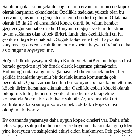
Sahibine çok sıkı bir şekilde bağlı olan hayvanlardan biri de köpek
olarak karşımıza çıkmaktadır. Özellikle sadakati yüksek olan bu
hayvanlar, insanların gerçekten önemli bir dostu gibidir. Ortalama
olarak 15 ila 20 yıl arasındaki köpek ömrü, bu yılları beraber
geçireceğinizin habercisidir. Dünyanın değişik yerlerinde iklime
uyum sağlamış olan köpek türleri, farklı cins özelliklerini en iyi
şekilde ortaya koymaktadır. Soğuk bölgelerde tüylü hayvanlar
karşımıza çıkarken, sıcak iklimlerde nispeten hayvan tüyünün daha
az olduğunu söyleyebiliriz.
Soğuk iklimde yaşayan Sibirya Kurdu ve SaintBernard köpek cinsi
burada gerçekten iyi bir örnek olarak karşımıza çıkmaktadır.
Bulunduğu ortama uyum sağlaması ile bilinen köpek türleri, her
şekilde insanlarla uyumlu bir dostluk kurma konusunda çok
beceriklidir. Çoğu zaman kendini bir koruyucu olarak kabul ettirmiş
köpek türleri karşımıza çıkmaktadır. Özellikle çoban köpeği olarak
bildiğimiz türler, hem sürü yönlendirme hem de takip etme
konusunda önemli bir kabiliyete sahiptir. Aynı zamanda kurt
saldırılarına karşı sürüyü koruyan pek çok farklı köpek cinsi
olduğunu biliyoruz.
Ev ortamında yaşamaya daha uygun köpek cinsleri var. Daha ufak
tefek yapıya sahip olan bu cinsler ise boyutuna bakmadan gerçekten
yine koruyucu ve sahiplenici etkiyi elden bırakmıyor. Pek çok yerde