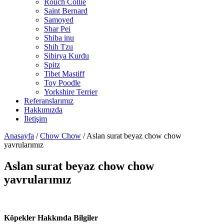
Rouch Collie
Saint Bernard
Samoyed
Shar Pei
Shiba inu
Shih Tzu
Sibirya Kurdu
Spitz
Tibet Mastiff
Toy Poodle
Yorkshire Terrier
Referanslarımız
Hakkımızda
İletişim
Anasayfa
/
Chow Chow
/
Aslan surat beyaz chow chow
yavrularımız
Aslan surat beyaz chow chow
yavrularımız
Köpekler Hakkında Bilgiler