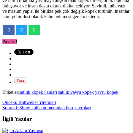
ve farklı ortamda yaşamaya alışkın olan köpek türleri, ortak noktada
buluşuyor ve insan dostu olarak dikkat çekiyor. Sevimli, mütevazı
ve masum yapısı ile birlikte pek çok değişik köpek türünün, insanlar
için iyi bir dost olarak kabul edilmesi gerekmektedir.
Paylaş !
Etiketler:
satılık köpek ilanları
satılık yavru köpek
yavru köpek
Önceki:
Rottweiler Yavruları
Sonraki:
Show kalite pomeranian boo yavruları
İlgili Yazılar