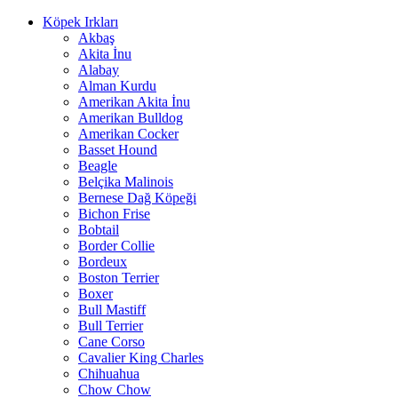
Köpek Irkları
Akbaş
Akita İnu
Alabay
Alman Kurdu
Amerikan Akita İnu
Amerikan Bulldog
Amerikan Cocker
Basset Hound
Beagle
Belçika Malinois
Bernese Dağ Köpeği
Bichon Frise
Bobtail
Border Collie
Bordeux
Boston Terrier
Boxer
Bull Mastiff
Bull Terrier
Cane Corso
Cavalier King Charles
Chihuahua
Chow Chow