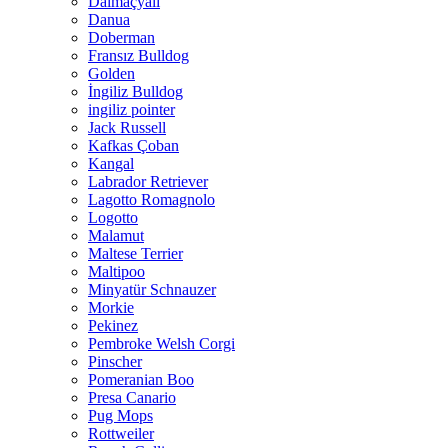
Dalmaçyalı
Danua
Doberman
Fransız Bulldog
Golden
İngiliz Bulldog
ingiliz pointer
Jack Russell
Kafkas Çoban
Kangal
Labrador Retriever
Lagotto Romagnolo
Logotto
Malamut
Maltese Terrier
Maltipoo
Minyatür Schnauzer
Morkie
Pekinez
Pembroke Welsh Corgi
Pinscher
Pomeranian Boo
Presa Canario
Pug Mops
Rottweiler