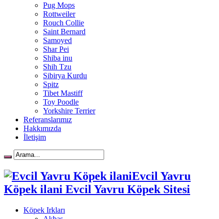
Pug Mops
Rottweiler
Rouch Collie
Saint Bernard
Samoyed
Shar Pei
Shiba inu
Shih Tzu
Sibirya Kurdu
Spitz
Tibet Mastiff
Toy Poodle
Yorkshire Terrier
Referanslarımız
Hakkımızda
İletişim
Evcil Yavru
Köpek ilani Evcil Yavru Köpek Sitesi
Köpek Irkları
Akbaş