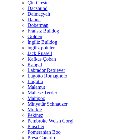
Çin Creste
Dacshund
Dalmaçyalı
Danua
Doberman
Fransız Bulldog
Golden
İngiliz Bulldog
ingiliz pointer
Jack Russell
Kafkas Çoban
Kangal
Labrador Retriever
Lagotto Romagnolo
Logotto
Malamut
Maltese Terrier
Maltipoo
Minyatür Schnauzer
Morkie
Pekinez
Pembroke Welsh Corgi
Pinscher
Pomeranian Boo
Presa Canario