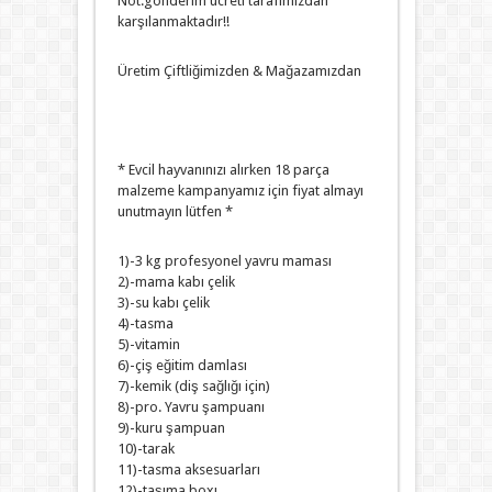
Not:gönderim ücreti tarafımızdan
karşılanmaktadır!!
Üretim Çiftliğimizden & Mağazamızdan
* Evcil hayvanınızı alırken 18 parça
malzeme kampanyamız için fiyat almayı
unutmayın lütfen *
1)-3 kg profesyonel yavru maması
2)-mama kabı çelik
3)-su kabı çelik
4)-tasma
5)-vitamin
6)-çiş eğitim damlası
7)-kemik (diş sağlığı için)
8)-pro. Yavru şampuanı
9)-kuru şampuan
10)-tarak
11)-tasma aksesuarları
12)-taşıma boxı